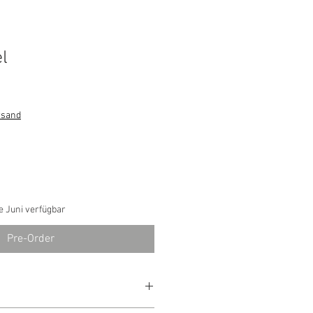
l
rsand
e Juni verfügbar
Pre-Order