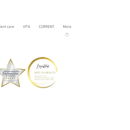
ient care
VITA
CURRENT
More