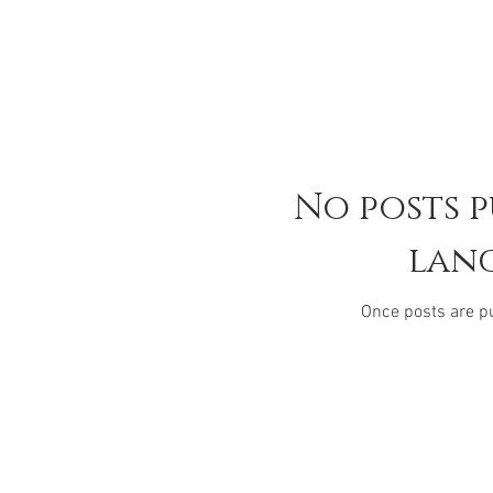
No posts p
lan
Once posts are pu