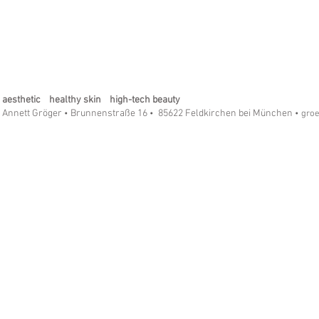
aesthetic healthy skin high-tech beauty
Annett Gröger
Brunnenstraße 16
85622 Feldkirchen bei München
•
•
• gro