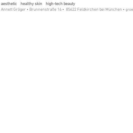
aesthetic healthy skin high-tech beauty
Annett Gröger
Brunnenstraße 16
85622 Feldkirchen bei München
•
•
• gro