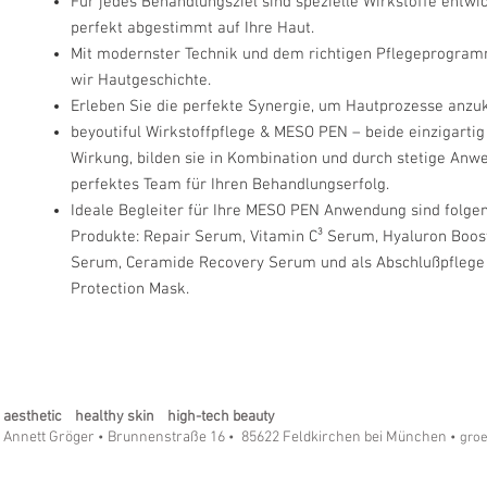
Für jedes Behandlungsziel sind spezielle Wirkstoffe entwi
perfekt abgestimmt auf Ihre Haut.
Mit modernster Technik und dem richtigen Pflegeprogram
wir Hautgeschichte.
Erleben Sie die perfekte Synergie, um Hautprozesse anzu
beyoutiful Wirkstoffpflege & MESO PEN – beide einzigartig 
Wirkung, bilden sie in Kombination und durch stetige Anw
perfektes Team für Ihren Behandlungserfolg.
Ideale Begleiter für Ihre MESO PEN Anwendung sind folgen
Produkte: Repair Serum, Vitamin C³ Serum, Hyaluron Boos
Serum, Ceramide Recovery Serum und als Abschlußpflege 
Protection Mask.
aesthetic healthy skin high-tech beauty
Annett Gröger
Brunnenstraße 16
85622 Feldkirchen bei München
•
•
• gro