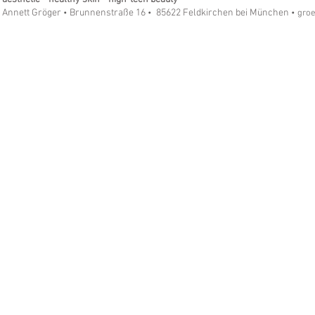
Annett Gröger
Brunnenstraße 16
85622 Feldkirchen bei München
•
•
• gro