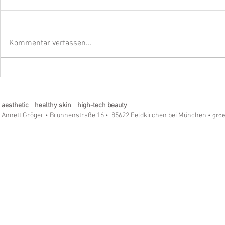
Kommentar verfassen...
Strahle mit dem beyoutiful
Die strahle
Eye & Lip Vitalizer Pro - Die
SilkTouch R
Revolution in der Hautpflege!
Ein Must-ha
aesthetic healthy skin high-tech beauty
Annett Gröger
Brunnenstraße 16
85622 Feldkirchen bei München
•
•
• gro