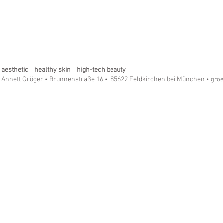
aesthetic healthy skin high-tech beauty
Annett Gröger
Brunnenstraße 16
85622 Feldkirchen bei München
•
•
• gro