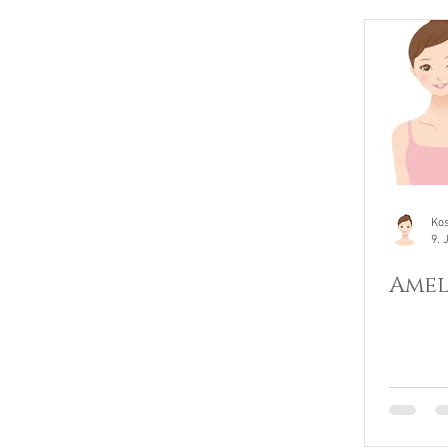
Ko
9. 
Amel