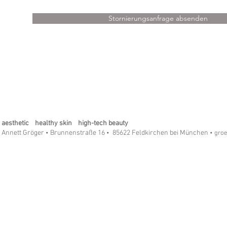
Stornierungsanfrage absenden
aesthetic healthy skin high-tech beauty
Annett Gröger
Brunnenstraße 16
85622 Feldkirchen bei München
•
•
• gro