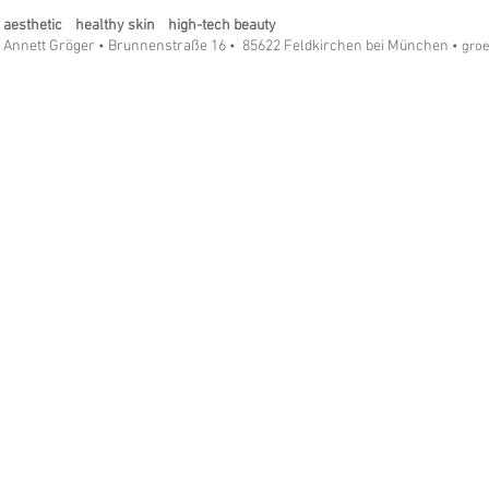
meinem Institut
aesthetic healthy skin high-tech beauty
Annett Gröger
Brunnenstraße 16
85622 Feldkirchen bei München
•
•
• gro