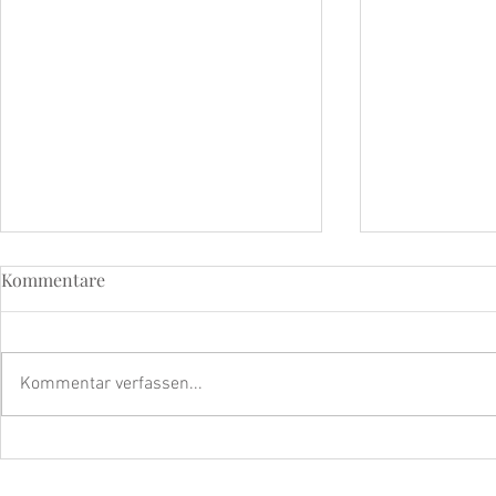
Kommentare
Kommentar verfassen...
Eine Geschichte der
Weichmache
Hoffnung und Schönheit in
beyoutiful d