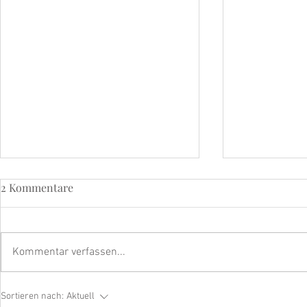
2 Kommentare
Kommentar verfassen...
Strahle mit dem beyoutiful
Eine Geschi
Sortieren nach:
Aktuell