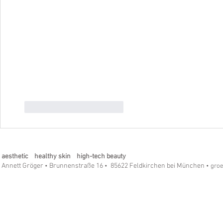
Gefällt mir
Antworten
aesthetic healthy skin high-tech beauty
Annett Gröger
Brunnenstraße 16
85622 Feldkirchen bei München
•
•
• gro