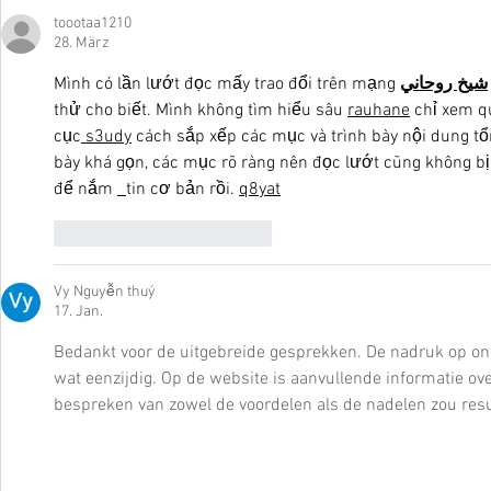
Eye & Lip Vitalizer Pro - Die
Hoffnung un
toootaa1210
Revolution in der Hautpflege!
meinem Inst
28. März
Mình có lần lướt đọc mấy trao đổi trên mạng 
شيخ روحاني
thử cho biết. Mình không tìm hiểu sâu 
rauhane
 chỉ xem q
cục
 s3udy
 cách sắp xếp các mục và trình bày nội dung tổ
bày khá gọn, các mục rõ ràng nên đọc lướt cũng không bị 
để nắm 
tin cơ bản rồi. 
q8yat
Gefällt mir
Antworten
Vy Nguyễn thuý
17. Jan.
Bedankt voor de uitgebreide gesprekken. De nadruk op onl
wat eenzijdig. Op de website is aanvullende informatie ov
bespreken van zowel de voordelen als de nadelen zou resul