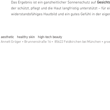
Das Ergebnis ist ein ganzheitlicher Sonnenschutz auf
Gesicht
der schützt, pflegt und die Haut langfristig unterstützt – für e
widerstandsfähiges Hautbild und ein gutes Gefühl in der eige
aesthetic healthy skin high-tech beauty
Annett Gröger
Brunnenstraße 16
85622 Feldkirchen bei München
•
•
• gro