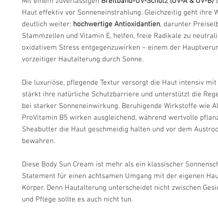
Mit einem zuverlässigen
Breitband-UV-Schutz (UV-A & UV-B)
s
Haut effektiv vor Sonneneinstrahlung. Gleichzeitig geht ihre 
deutlich weiter:
hochwertige Antioxidantien
, darunter Preise
Stammzellen und Vitamin E, helfen, freie Radikale zu neutral
oxidativem Stress entgegenzuwirken – einem der Hauptveru
vorzeitiger Hautalterung durch Sonne.
Die luxuriöse, pflegende Textur versorgt die Haut intensiv mit
stärkt ihre natürliche Schutzbarriere und unterstützt die Re
bei starker Sonneneinwirkung. Beruhigende Wirkstoffe wie A
ProVitamin B5 wirken ausgleichend, während wertvolle pflanz
Sheabutter die Haut geschmeidig halten und vor dem Austro
bewahren.
Diese Body Sun Cream ist mehr als ein klassischer Sonnenschu
Statement für einen achtsamen Umgang mit der eigenen Hau
Körper. Denn Hautalterung unterscheidet nicht zwischen Gesi
und Pflege sollte es auch nicht tun.