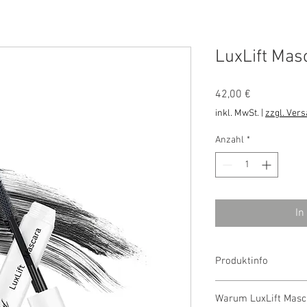
LuxLift Mas
Preis
42,00 €
inkl. MwSt.
|
zzgl. Ver
Anzahl
*
In
Produktinfo
Beyoutiful LuxLift Mas
Warum LuxLift Masca
Länge und Pflege verei