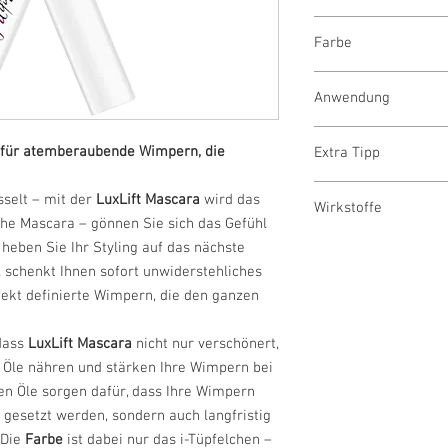
Inhalt: 7 g
Magisches Volumen
(100g/ 600,-€)
Farbe
einzigen Zug – für 
Keine Panda-Auge
Dieser Mascara ist aus
langanhaltend – blei
Anwendung
Schwarz
erhältlich.
Pflege und Perfor
Warum? Weil Schwarz di
hochwertigen Ölen 
Tragen Sie die
LuxL
Eleganz und Ausdruckss
 für atemberaubende Wimpern, die
Extra Tipp
jeder Anwendung.
Wimpernansatz bis 
bringt die Wimpern per
Farbe trifft Pflege
: 
Verwenden Sie die
Look – von natürliche
Für eine sanfte und g
aber die Pflege steh
sselt – mit der
LuxLift Mascara
wird das
jede Wimper gleic
Glamour. Schwarz verle
Wirkstoffe
den
Eye & Lip Make-u
Schnell & einfach
:
Volumen zu erzeug
che Mascara – gönnen Sie sich das Gefühl
verdienen.
dem
Cleansing Towel
.
zu entfernen, ohne
Für einen intensiv
Oryza Sativa Bran Cera
heben Sie Ihr Styling auf das nächste
So wird Ihre Haut sch
Schichten auftrage
Stearate, Magnolia Offi
l schenkt Ihnen sofort unwiderstehliches
gleichzeitig gepflegt.
Pentylene Glycol, Stea
ekt definierte Wimpern, die den ganzen
 dass
LuxLift Mascara
nicht nur verschönert,
 Öle nähren und stärken Ihre Wimpern bei
n Öle sorgen dafür, dass Ihre Wimpern
e gesetzt werden, sondern auch langfristig
 Die
Farbe
ist dabei nur das i-Tüpfelchen –