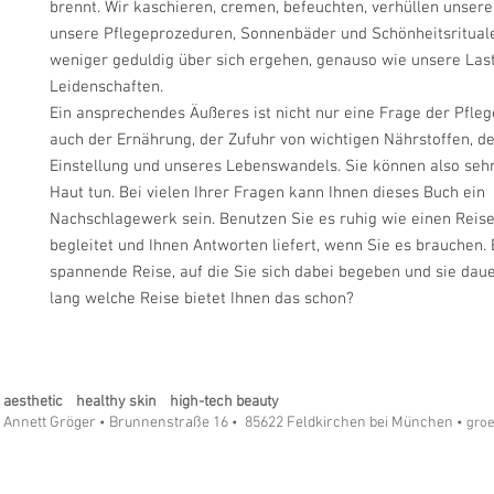
brennt. Wir kaschieren, cremen, befeuchten, verhüllen unsere 
unsere Pflegeprozeduren, Sonnenbäder und Schönheitsritual
weniger geduldig über sich ergehen, genauso wie unsere Las
Leidenschaften.
Ein ansprechendes Äußeres ist nicht nur eine Frage der Pfleg
auch der Ernährung, der Zufuhr von wichtigen Nährstoffen, d
Einstellung und unseres Lebenswandels. Sie können also sehr 
Haut tun. Bei vielen Ihrer Fragen kann Ihnen dieses Buch ein
Nachschlagewerk sein. Benutzen Sie es ruhig wie einen Reise
begleitet und Ihnen Antworten liefert, wenn Sie es brauchen. E
spannende Reise, auf die Sie sich dabei begeben und sie dau
lang welche Reise bietet Ihnen das schon?
aesthetic healthy skin high-tech beauty
Annett Gröger
Brunnenstraße 16
85622 Feldkirchen bei München
•
•
• gro