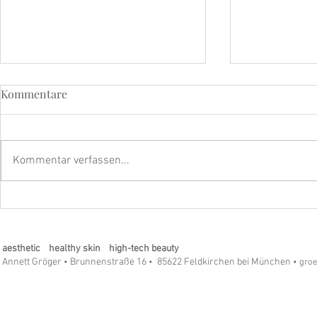
Kommentare
Kommentar verfassen...
Strahle mit dem beyoutiful
Die strahle
Eye & Lip Vitalizer Pro - Die
SilkTouch R
Revolution in der Hautpflege!
Ein Must-ha
aesthetic healthy skin high-tech beauty
Annett Gröger
Brunnenstraße 16
85622 Feldkirchen bei München
•
•
• gro