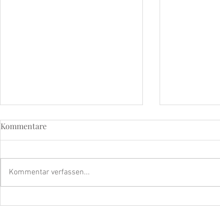
Kommentare
Kommentar verfassen...
Strahle mit dem beyoutiful
Die strahle
Eye & Lip Vitalizer Pro - Die
SilkTouch R