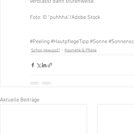
verblasst dann stufenweise.
Foto: © "puhhha"/Adobe Stock
#Peeling
#HautpflegeTipp
#Sonne
#Sonnensc
Schon gewusst?
Kosmetik & Pflege
Aktuelle Beiträge