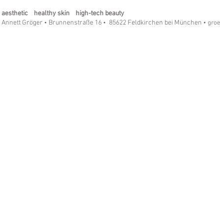
Revolution in der Hautpflege!
Ein Must-ha
aesthetic healthy skin high-tech beauty
Annett Gröger
Brunnenstraße 16
85622 Feldkirchen bei München
•
•
• gro