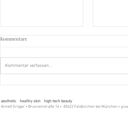
Kommentare
Kommentar verfassen...
LSF – Der wichtigste Anti-
Refining Pee
Aging-Schritt für Ihre Haut
Longevity-
aesthetic healthy skin high-tech beauty
Annett Gröger
Brunnenstraße 16
85622 Feldkirchen bei München
•
•
• gro