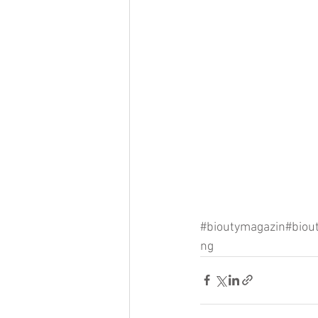
#bioutymagazin
#biou
ng