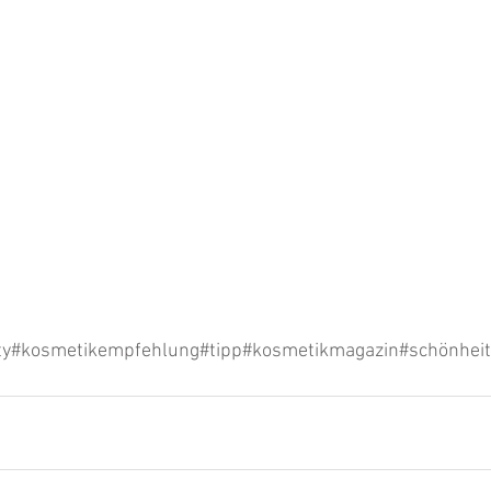
ty#kosmetikempfehlung#tipp#kosmetikmagazin#schönhei