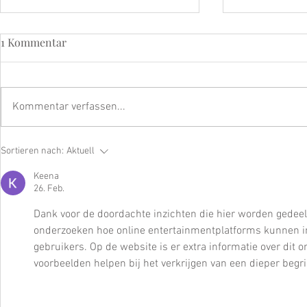
1 Kommentar
Kommentar verfassen...
LSF – Der wichtigste Anti-
Refining Pee
Sortieren nach:
Aktuell
Aging-Schritt für Ihre Haut
Longevity-
Keena
26. Feb.
Dank voor de doordachte inzichten die hier worden gedeeld
onderzoeken hoe online entertainmentplatforms kunnen 
gebruikers. Op de website is er extra informatie over dit
voorbeelden helpen bij het verkrijgen van een dieper begri