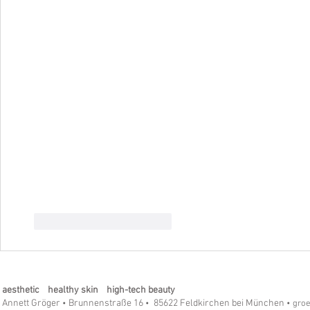
Gefällt mir
Antworten
aesthetic healthy skin high-tech beauty
Annett Gröger
Brunnenstraße 16
85622 Feldkirchen bei München
•
•
• gro