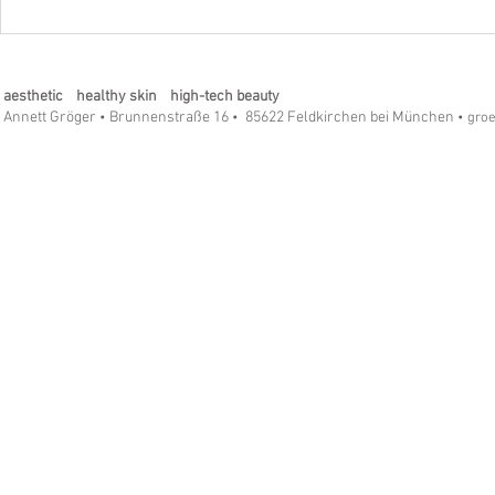
4711 - Das Parfüm in einem
Welche Natur
bewegenden Roman
reinigen kö
aesthetic healthy skin high-tech beauty
Annett Gröger
Brunnenstraße 16
85622 Feldkirchen bei München
•
•
• gro