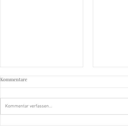
Kommentare
Kommentar verfassen...
Strahle mit dem beyoutiful
Die strahle