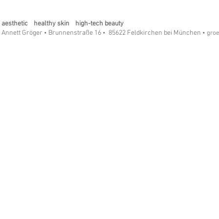
Eye & Lip Vitalizer Pro - Die
SilkTouch R
Revolution in der Hautpflege!
Ein Must-ha
aesthetic healthy skin high-tech beauty
Annett Gröger
Brunnenstraße 16
85622 Feldkirchen bei München
•
•
• gro