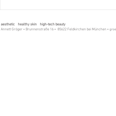
Strahle mit dem beyoutiful
Die strahle
Eye & Lip Vitalizer Pro - Die
SilkTouch R
Revolution in der Hautpflege!
Ein Must-ha
aesthetic healthy skin high-tech beauty
Annett Gröger
Brunnenstraße 16
85622 Feldkirchen bei München
•
•
• gro