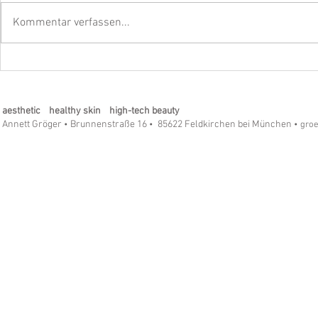
Kommentar verfassen...
Strahle mit dem beyoutiful
Die strahle
Eye & Lip Vitalizer Pro - Die
SilkTouch R
Revolution in der Hautpflege!
Ein Must-ha
aesthetic healthy skin high-tech beauty
Annett Gröger
Brunnenstraße 16
85622 Feldkirchen bei München
•
•
• gro