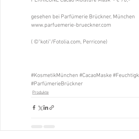
PERRICONE Cacao Moisture Mask  - € 70,-
gesehen bei Parfümerie Brückner, München
www.parfuemerie-brueckner.com
( ©"koti"/Fotolia.com, Perricone)
#KosmetikMünchen
#CacaoMaske
#Feuchtigk
#ParfümerieBrückner
Produkte