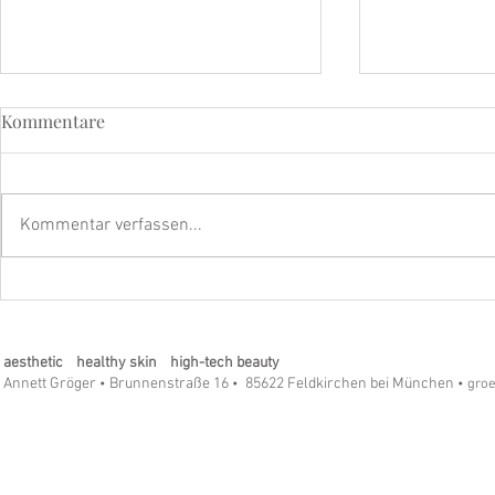
Kommentare
Kommentar verfassen...
Strahle mit dem beyoutiful
Eine Geschi
Eye & Lip Vitalizer Pro - Die
Hoffnung un
Revolution in der Hautpflege!
meinem Inst
aesthetic healthy skin high-tech beauty
Annett Gröger
Brunnenstraße 16
85622 Feldkirchen bei München
•
•
• gro