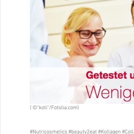
( ©"koti"/Fotolia.com)
#Nutricosmetics
#beauty2eat
#Kollagen
#Col