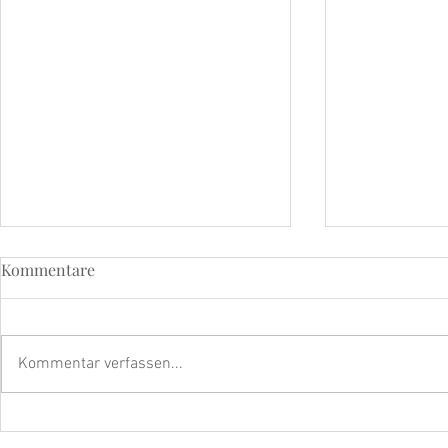
Kommentare
Kommentar verfassen...
Strahle mit dem beyoutiful
Die strahle