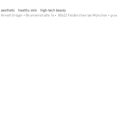
Eye & Lip Vitalizer Pro - Die
SilkTouch R
Revolution in der Hautpflege!
Ein Must-ha
aesthetic healthy skin high-tech beauty
Annett Gröger
Brunnenstraße 16
85622 Feldkirchen bei München
•
•
• gro