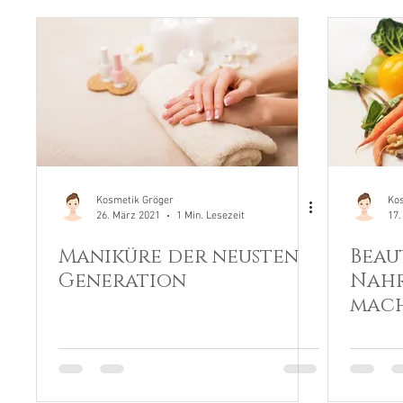
Kosmetik Gröger
Ko
26. März 2021
1 Min. Lesezeit
17.
Maniküre der neusten
Beau
Generation
Nahr
mach