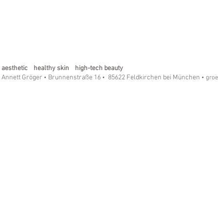
aesthetic healthy skin high-tech beauty
Annett Gröger
Brunnenstraße 16
85622 Feldkirchen bei München
•
•
• gro