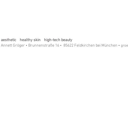
aesthetic healthy skin high-tech beauty
Annett Gröger
Brunnenstraße 16
85622 Feldkirchen bei München
•
•
• gro