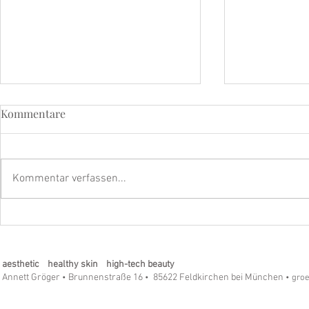
Kommentare
Kommentar verfassen...
LSF – Der wichtigste Anti-
Refining Pee
Aging-Schritt für Ihre Haut
Longevity-
aesthetic healthy skin high-tech beauty
Annett Gröger
Brunnenstraße 16
85622 Feldkirchen bei München
•
•
• gro