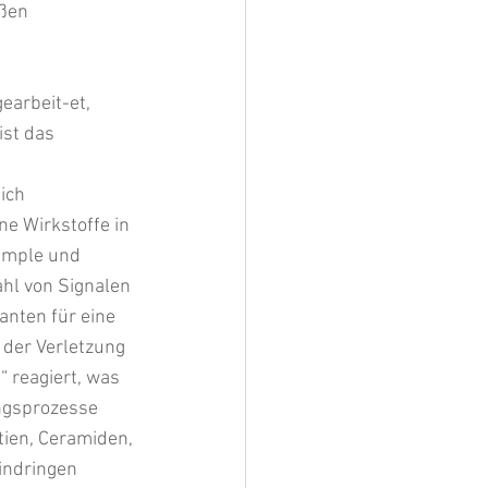
ßen 
earbeit-et, 
st das 
ich 
e Wirkstoffe in 
simple und 
ahl von Signalen 
anten für eine 
 der Verletzung 
 reagiert, was 
ngsprozesse 
tien, Ceramiden, 
indringen 