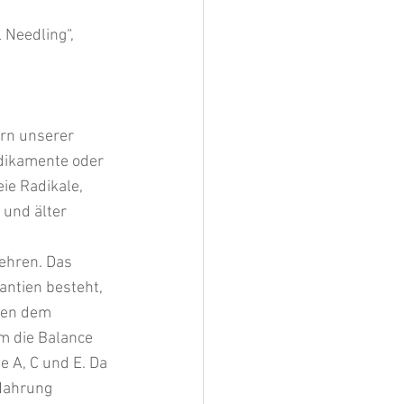
 Needling“, 
rn unserer 
edikamente oder 
ie Radikale, 
 und älter 
ehren. Das 
antien besteht, 
llen dem 
m die Balance 
e A, C und E. Da 
 Nahrung 