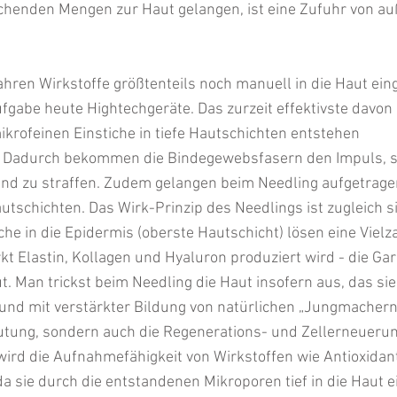
chenden Mengen zur Haut gelangen, ist eine Zufuhr von au
hren Wirkstoffe größtenteils noch manuell in die Haut eing
abe heute Hightechgeräte. Das zurzeit effektivste davon i
ikrofeinen Einstiche in tiefe Hautschichten entstehen 
. Dadurch bekommen die Bindegewebsfasern den Impuls, s
 zu straffen. Zudem gelangen beim Needling aufgetragen
autschichten. Das Wirk-Prinzip des Needlings ist zugleich 
iche in die Epidermis (oberste Hautschicht) lösen eine Vielz
kt Elastin, Kollagen und Hyaluron produziert wird - die Gar
ut. Man trickst beim Needling die Haut insofern aus, das sie
und mit verstärkter Bildung von natürlichen „Jungmachern“
lutung, sondern auch die Regenerations- und Zellerneueru
ig wird die Aufnahmefähigkeit von Wirkstoffen wie Antioxidan
da sie durch die entstandenen Mikroporen tief in die Haut e