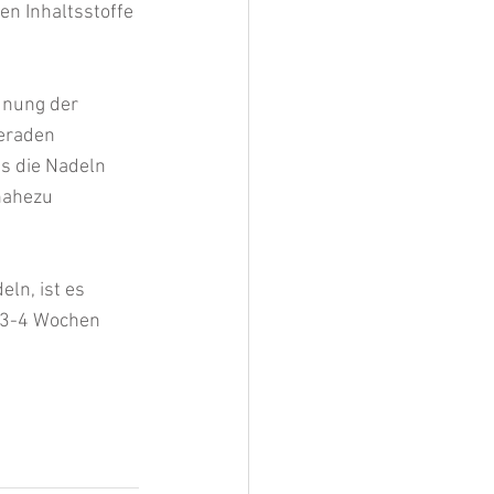
en Inhaltsstoffe 
dnung der 
eraden 
s die Nadeln 
nahezu 
ln, ist es 
 3-4 Wochen 