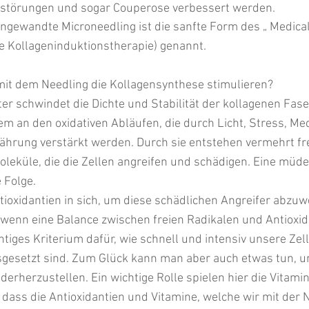
störungen und sogar Couperose verbessert werden.
ngewandte Microneedling ist die sanfte Form des „ Medical
e Kollageninduktionstherapie) genannt.
t dem Needling die Kollagensynthese stimulieren?
r schwindet die Dichte und Stabilität der kollagenen Fase
llem an den oxidativen Abläufen, die durch Licht, Stress, M
hrung verstärkt werden. Durch sie entstehen vermehrt fre
leküle, die die Zellen angreifen und schädigen. Eine müde
 Folge.
ioxidantien in sich, um diese schädlichen Angreifer abzuw
, wenn eine Balance zwischen freien Radikalen und Antioxid
chtiges Kriterium dafür, wie schnell und intensiv unsere Ze
gesetzt sind. Zum Glück kann man aber auch etwas tun, u
erherzustellen. Ein wichtige Rolle spielen hier die Vitamin
t, dass die Antioxidantien und Vitamine, welche wir mit der