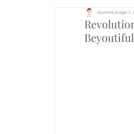
Kosmetik Gröger
3. 
Buch Tipp
Revolutio
Beyoutifu