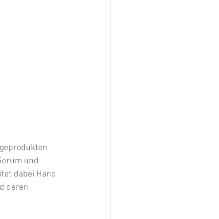
legeprodukten 
 Serum und 
itet dabei Hand 
nd deren 