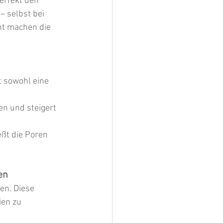
erfekt den 
 selbst bei 
ht machen die 
t sowohl eine 
en und steigert 
ßt die Poren 
en
en. Diese 
ien zu 