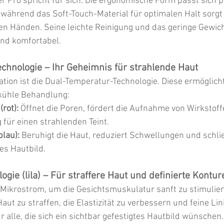
r Pro spricht für sich: Die ergonomische Form passt sich p
während das Soft-Touch-Material für optimalen Halt sorgt –
en Händen. Seine leichte Reinigung und das geringe Gewic
nd komfortabel.
chnologie – Ihr Geheimnis für strahlende Haut
tion ist die Dual-Temperatur-Technologie. Diese ermöglich
kühle Behandlung:
rot):
 Öffnet die Poren, fördert die Aufnahme von Wirkstoff
 für einen strahlenden Teint.
blau):
 Beruhigt die Haut, reduziert Schwellungen und schlie
tes Hautbild.
gie (lila) – Für straffere Haut und definierte Kontur
 Mikrostrom, um die Gesichtsmuskulatur sanft zu stimulier
 Haut zu straffen, die Elastizität zu verbessern und feine Lin
r alle, die sich ein sichtbar gefestigtes Hautbild wünschen.