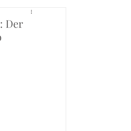
: Der
o