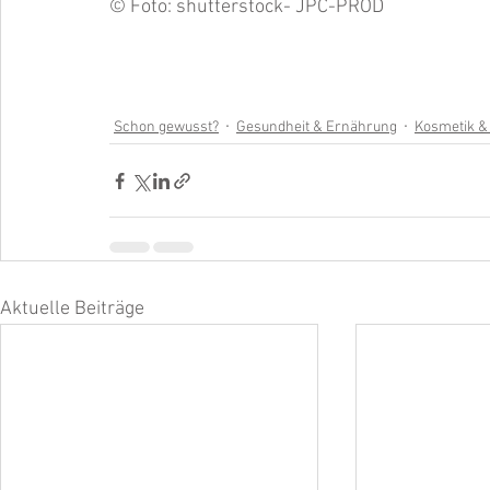
© Foto: shutterstock- 
JPC-PROD
Schon gewusst?
Gesundheit & Ernährung
Kosmetik &
Aktuelle Beiträge