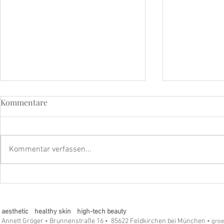
Kommentare
Kommentar verfassen...
Strahle mit dem beyoutiful
Eine Geschi
Eye & Lip Vitalizer Pro - Die
Hoffnung un
Revolution in der Hautpflege!
meinem Inst
aesthetic healthy skin high-tech beauty
Annett Gröger
Brunnenstraße 16
85622 Feldkirchen bei München
•
•
• gro