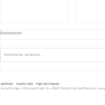
Kommentare
Kommentar verfassen...
LSF – Der wichtigste Anti-
Refining Pee
Aging-Schritt für Ihre Haut
Longevity-
aesthetic healthy skin high-tech beauty
Annett Gröger
Brunnenstraße 16
85622 Feldkirchen bei München
•
•
• gro