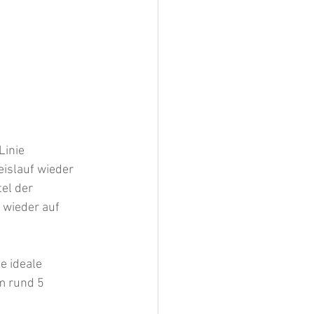
Linie 
islauf wieder 
el der 
 wieder auf 
e ideale 
m rund 5 