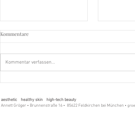
Kommentare
Kommentar verfassen...
LSF – Der wichtigste Anti-
Refining Pee
Aging-Schritt für Ihre Haut
Longevity-
aesthetic healthy skin high-tech beauty
Annett Gröger
Brunnenstraße 16
85622 Feldkirchen bei München
•
•
• gro