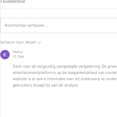
1 Kommentar
Kommentar verfassen...
LSF – Der wichtigste Anti-
Refining Pee
Sortieren nach:
Aktuell
Aging-Schritt für Ihre Haut
Longevity-
Keena
21. Feb.
Dank voor de zorgvuldig vastgelegde vergadering. De groei
entertainmentplatforms op de toegankelijkheid van content
website is er extra informatie over dit onderwerp te vind
gebruikers draagt bij aan de analyse.