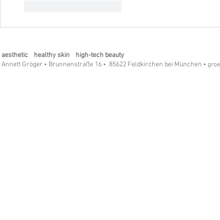
Gefällt mir
Antworten
aesthetic healthy skin high-tech beauty
Annett Gröger
Brunnenstraße 16
85622 Feldkirchen bei München
•
•
• gro