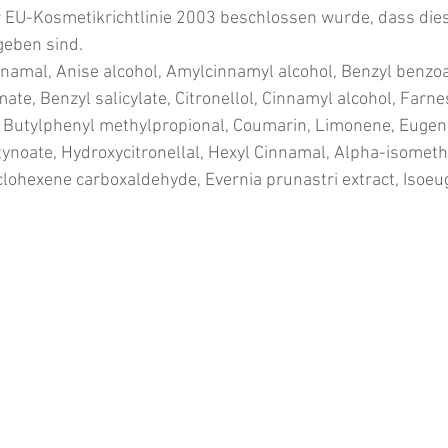
r EU-Kosmetikrichtlinie 2003 beschlossen wurde, dass dies
eben sind. 
namal, Anise alcohol, Amylcinnamyl alcohol, Benzyl benzoa
ate, Benzyl salicylate, Citronellol, Cinnamyl alcohol, Farne
l Butylphenyl methylpropional, Coumarin, Limonene, Eugenol
tynoate, Hydroxycitronellal, Hexyl Cinnamal, Alpha-isomethy
lohexene carboxaldehyde, Evernia prunastri extract, Isoeug