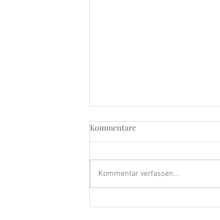
Kommentare
Kommentar verfassen...
LSF – Der wichtigste Anti-
Aging-Schritt für Ihre Haut