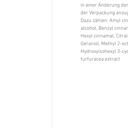
in einer Änderung de
der Verpackung anzug
Dazu zählen: Amyl cin
alcohol, Benzyl cinnam
Hexyl cinnamal, Citra
Geraniol, Methyl 2-oc
Hydroxyisohexyl 3-cyc
furfuracea extract