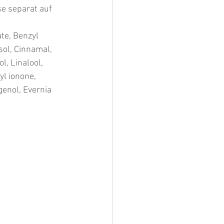
e separat auf 
te, Benzyl 
sol, Cinnamal, 
, Linalool, 
l ionone, 
enol, Evernia 